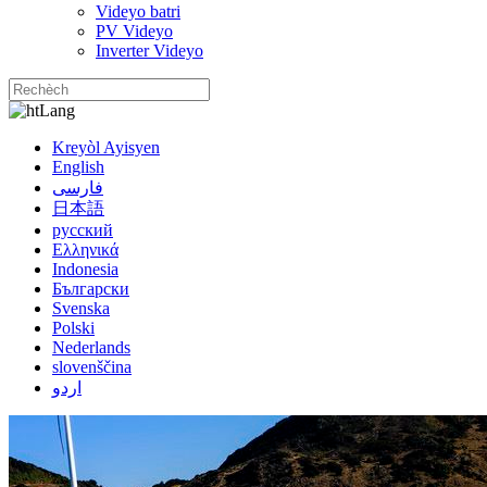
Videyo batri
PV Videyo
Inverter Videyo
Lang
Kreyòl Ayisyen
English
فارسی
日本語
русский
Ελληνικά
Indonesia
Български
Svenska
Polski
Nederlands
slovenščina
اردو