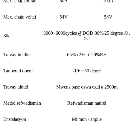
Max. chaj kouran
50A
100A
Max. chaje vòltaj
54V
54V
3000~6000cycles @DOD 80%/25 degree /0 .
Sik
5C
Travay imidite
65% c2% b120%RH
Tanperati opere
-10~+50 degre
Travay altitid
Mwens pase oswa egal a 2500m
Metòd refwadisman
Refwadisman natirèl
Enstalasyon
Mi mòn / anpile