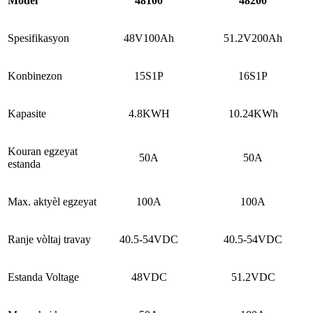
Modèl
48100
48200
Spesifikasyon
48V100Ah
51.2V200Ah
Konbinezon
15S1P
16S1P
Kapasite
4.8KWH
10.24KWh
Kouran egzeyat
50A
50A
estanda
Max. aktyèl egzeyat
100A
100A
Ranje vòltaj travay
40.5-54VDC
40.5-54VDC
Estanda Voltage
48VDC
51.2VDC