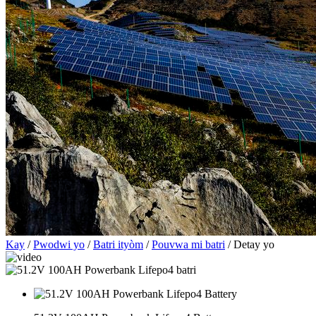
Kay
/
Pwodwi yo
/
Batri ityòm
/
Pouvwa mi batri
/ Detay yo