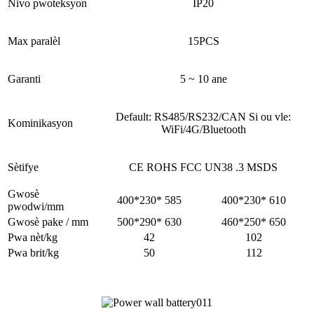
Nivo pwoteksyon
IP20
Max paralèl
15PCS
Garanti
5 ~ 10 ane
Default: RS485/RS232/CAN Si ou vle:
Kominikasyon
WiFi/4G/Bluetooth
Sètifye
CE ROHS FCC UN38 .3 MSDS
Gwosè
400*230* 585
400*230* 610
pwodwi/mm
Gwosè pake / mm
500*290* 630
460*250* 650
Pwa nèt/kg
42
102
Pwa brit/kg
50
112