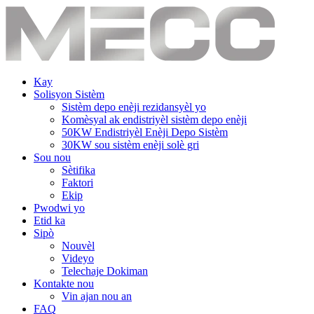
Kay
Solisyon Sistèm
Sistèm depo enèji rezidansyèl yo
Komèsyal ak endistriyèl sistèm depo enèji
50KW Endistriyèl Enèji Depo Sistèm
30KW sou sistèm enèji solè gri
Sou nou
Sètifika
Faktori
Ekip
Pwodwi yo
Etid ka
Sipò
Nouvèl
Videyo
Telechaje Dokiman
Kontakte nou
Vin ajan nou an
FAQ