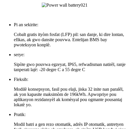
Pi an sekirite:
Cobalt gratis ityòm fosfat (LFP) pil: san danje, ki dire lontan,
efikas, ak gwo dansite pouvwa. Entelijan BMS bay
pwoteksyon konplè.
serye:
Sipòte gwo pouvwa egzeyat, IP65, refwadisman natirèl, ranje
tanperati lajè: -20 degre C a 55 degre C
Fleksib:
Modilè konsepsyon, fasil pou elaji, jiska 32 inite nan paralèl,
ak yon kapasite maksimòm de 196kWh. Apwopriye pou
aplikasyon rezidansyèl ak komèsyal pou ogmante pousantaj
lokatè yo.
Pratik:
Modil batri a gen rezo otomatik, adrès IP otomatik, antretyen