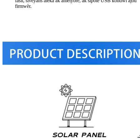
fasil, siveyans aleka ak amelyore, ak sipòte USB kondwi ajou
firmwèr.