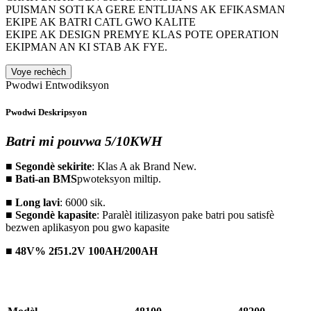
PUISMAN SOTI KA GERE ENTLIJANS AK EFIKASMAN
EKIPE AK BATRI CATL GWO KALITE
EKIPE AK DESIGN PREMYE KLAS POTE OPERATION
EKIPMAN AN KI STAB AK FYE.
Voye rechèch
Pwodwi Entwodiksyon
Pwodwi Deskripsyon
Batri mi pouvwa 5/10KWH
■
Segondè sekirite
: Klas A ak Brand New.
■
Bati-an BMS
pwoteksyon miltip.
■
Long lavi
: 6000 sik.
■
Segondè kapasite
: Paralèl itilizasyon pake batri pou satisfè
bezwen aplikasyon pou gwo kapasite
■
48V% 2f51.2V 100AH/200AH